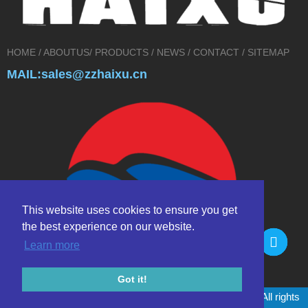
HOME
/
ABOUTUS
/
PRODUCTS
/
NEWS
/
CONTACT
/
SITEMAP
MAIL:sales@zzhaixu.cn
This website uses cookies to ensure you get
the best experience on our website.
Learn more
Got it!
Copyright © 2017 Zhengzhou HAIXU abrasives Co.,Ltd. All rights