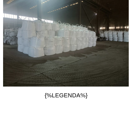
{%LEGENDA%}