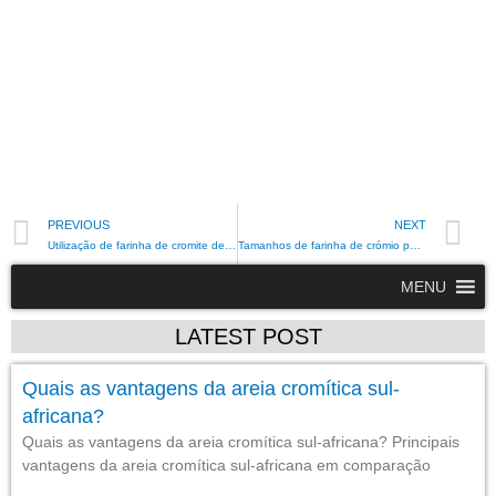
PREVIOUS
NEXT
Utilização de farinha de cromite de ferro na indústria de refractários
Tamanhos de farinha de crómio para pigmento de tinta
MENU
LATEST POST
Quais as vantagens da areia cromítica sul-
africana?
Quais as vantagens da areia cromítica sul-africana? Principais
vantagens da areia cromítica sul-africana em comparação