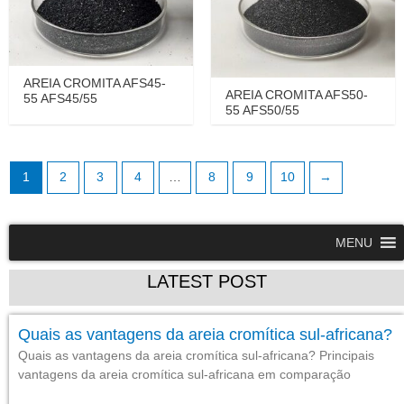
AREIA CROMITA AFS45-
AREIA CROMITA AFS50-
55 AFS45/55
55 AFS50/55
1
2
3
4
…
8
9
10
→
MENU
LATEST POST
Quais as vantagens da areia cromítica sul-africana?
Quais as vantagens da areia cromítica sul-africana? Principais
vantagens da areia cromítica sul-africana em comparação