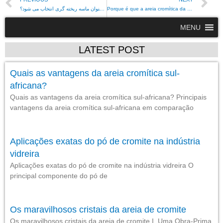
چرا ماسه کرومیت آفریقای جنوبی به طور گسترده به عنوان ماسه ریخته گری انتخاب می شود؟
Porque é que a areia cromítica da África do Sul é amplamente escolhida como areia de fundição?
MENU
LATEST POST
Quais as vantagens da areia cromítica sul-
africana?
Quais as vantagens da areia cromítica sul-africana? Principais
vantagens da areia cromítica sul-africana em comparação
Aplicações exatas do pó de cromite na indústria
vidreira
Aplicações exatas do pó de cromite na indústria vidreira O
principal componente do pó de
Os maravilhosos cristais da areia de cromite
Os maravilhosos cristais da areia de cromite I. Uma Obra-Prima