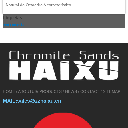
Natural do Octaedro A característica
Etiquetas
areia cromita
HOME
/
ABOUTUS
/
PRODUCTS
/
NEWS
/
CONTACT
/
SITEMAP
MAIL:sales@zzhaixu.cn