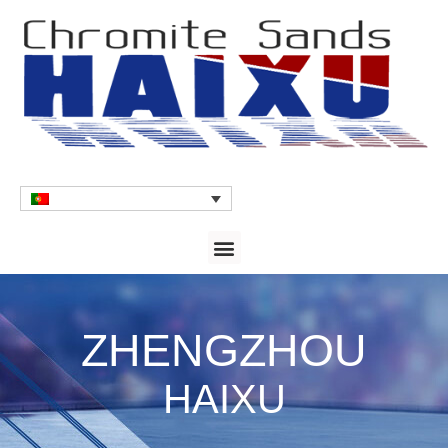
ZHENGZHOU
HAIXU