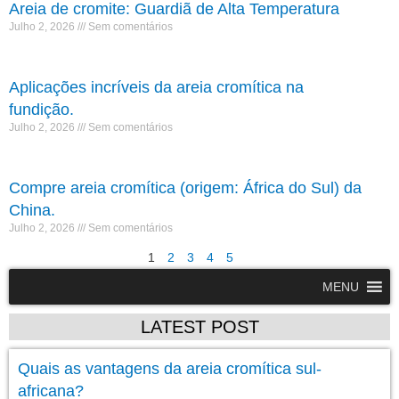
Areia de cromite: Guardiã de Alta Temperatura
Julho 2, 2026
Sem comentários
Aplicações incríveis da areia cromítica na
fundição.
Julho 2, 2026
Sem comentários
Compre areia cromítica (origem: África do Sul) da
China.
Julho 2, 2026
Sem comentários
1
2
3
4
5
MENU
LATEST POST
Quais as vantagens da areia cromítica sul-
africana?