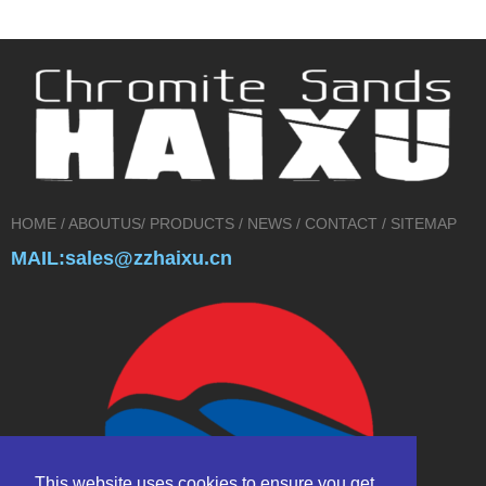
HOME
/
ABOUTUS
/
PRODUCTS
/
NEWS
/
CONTACT
/
SITEMAP
MAIL:sales@zzhaixu.cn
This website uses cookies to ensure you get