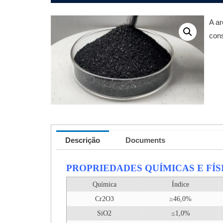
A ar
cons
Descrição
Documents
PROPRIEDADES QUÍMICAS E FÍS
Química
Índice
Cr2O3
≥46,0%
SiO2
≤1,0%