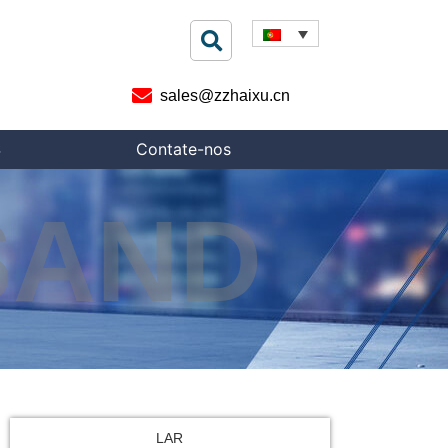
sales@zzhaixu.cn
S
Contate-nos
SAND
LAR