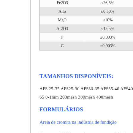
Fe2O3
≤26,5%
Alto
≤0,30%
MgO
≤10%
AI2O3
≤15,5%
P
≤0,003%
C
≤0,003%
TAMANHOS DISPONÍVEIS:
AFS 25-35 AFS25-30 AFS30-35 AFS35-40 AFS40
65 0-1mm 200mesh 300mesh 400mesh
FORMULÁRIOS
Areia de cromita na indústria de fundição