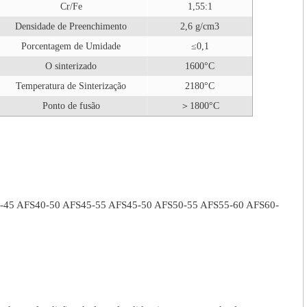
Cr/Fe
1,55:1
Densidade de Preenchimento
2,6 g/cm3
Porcentagem de Umidade
≤0,1
O sinterizado
1600°C
Temperatura de Sinterização
2180°C
Ponto de fusão
＞1800°C
-45 AFS40-50 AFS45-55 AFS45-50 AFS50-55 AFS55-60 AFS60-